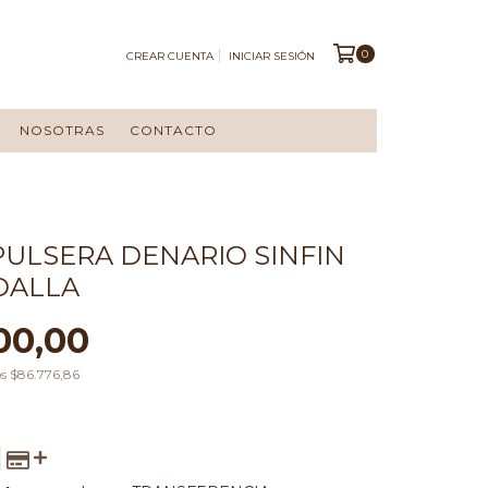
0
CREAR CUENTA
INICIAR SESIÓN
NOSOTRAS
CONTACTO
 PULSERA DENARIO SINFIN
DALLA
00,00
os
$86.776,86