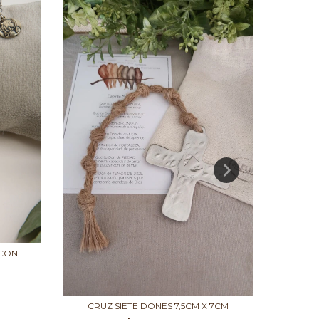
 CON
MEDALLÓ
CRUZ SIETE DONES 7,5CM X 7CM